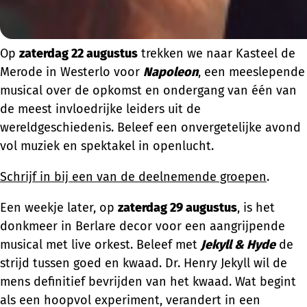
Op
zaterdag 22 augustus
trekken we naar Kasteel de
Merode in Westerlo voor
Napoleon
, een meeslepende
musical over de opkomst en ondergang van één van
de meest invloedrijke leiders uit de
wereldgeschiedenis. Beleef een onvergetelijke avond
vol muziek en spektakel in openlucht.
Schrijf in bij een van de deelnemende groepen
.
Een weekje later, op
zaterdag 29 augustus
, is het
donkmeer in Berlare decor voor een aangrijpende
musical met live orkest. Beleef met
Jekyll & Hyde
de
strijd tussen goed en kwaad. Dr. Henry Jekyll wil de
mens definitief bevrijden van het kwaad. Wat begint
als een hoopvol experiment, verandert in een